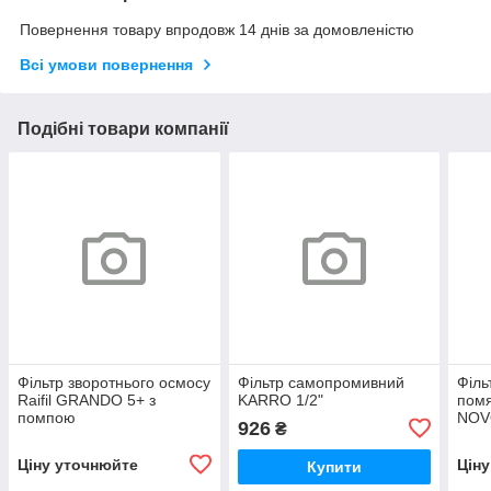
Повернення товару впродовж 14 днів за домовленістю
Всі умови повернення
Подібні товари компанії
Фільтр зворотнього осмосу
Фільтр самопромивний
Філь
Raifil GRANDO 5+ з
KARRO 1/2"
помя
помпою
NOV
926
₴
Ціну уточнюйте
Цін
Купити