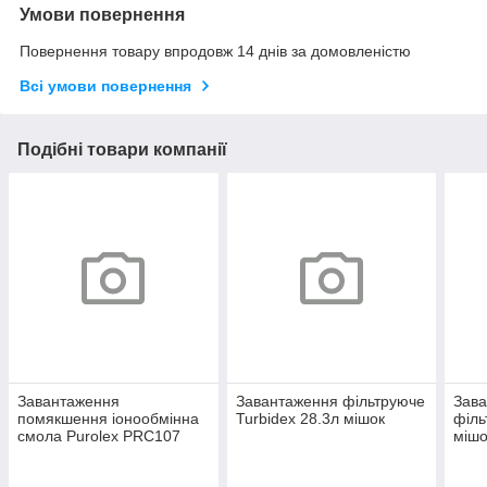
Умови повернення
Повернення товару впродовж 14 днів за домовленістю
Всі умови повернення
Подібні товари компанії
Завантаження
Завантаження фільтруюче
Зава
помякшення іонообмінна
Turbidex 28.3л мішок
філь
смола Purolex PRC107
мішо
25л мішок