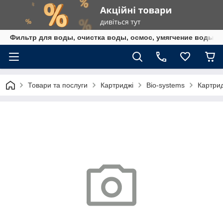
Фильтр для воды, очистка воды, осмос, умягчение воды,
Товари та послуги
Картриджі
Bio-systems
Картрид