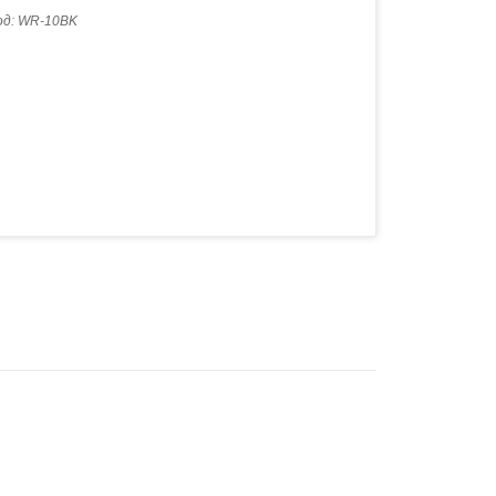
од:
WR-10BK