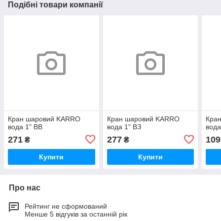
Подібні товари компанії
Кран шаровий KARRO
Кран шаровий KARRO
Кра
вода 1" ВВ
вода 1" ВЗ
вода
271
277
109
₴
₴
Купити
Купити
Про нас
Рейтинг не сформований
Менше 5 відгуків за останній рік