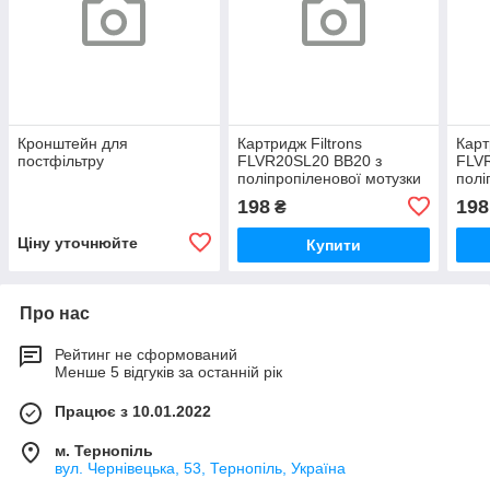
Кронштейн для
Картридж Filtrons
Карт
постфільтру
FLVR20SL20 ВВ20 з
FLV
поліпропіленової мотузки
полі
198
198
₴
Ціну уточнюйте
Купити
Про нас
Рейтинг не сформований
Менше 5 відгуків за останній рік
Працює з 10.01.2022
м. Тернопіль
вул. Чернівецька, 53, Тернопіль, Україна